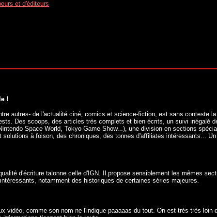
peurs et d'éditeurs
e !
ntre autres- de l'actualité ciné, comics et science-fiction, est sans conteste l
ests. Des scoops, des articles très complets et bien écrits, un suivi inégalé
 Nintendo Space World, Tokyo Game Show...), une division en sections spéci
t solutions à foison, des chroniques, des tonnes d'affiliates intéressants... Un
 qualité d'écriture talonne celle d'IGN. Il propose sensiblement les mêmes se
 intéressants, notamment des historiques de certaines séries majeures.
eux vidéo, comme son nom ne l'indique paaaaas du tout. On est très très loin d