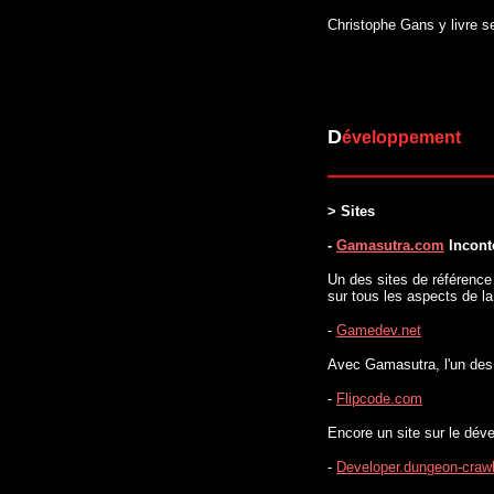
Christophe Gans y livre se
D
éveloppement
> Sites
-
Gamasutra.com
Incont
Un des sites de référence
sur tous les aspects de la
-
Gamedev.net
Avec Gamasutra, l'un des
-
Flipcode.com
Encore un site sur le dév
-
Developer.dungeon-craw