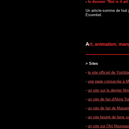
-
le dossi
er "But is it a
Un article-somme de huit pa
Essentiel.
A
rt, animation, ma
> Sites
-
le site officiel de Yoshi
-
une page consacrée à M
-
un site sur le dernier f
-
un site de fan d'Akira T
-
un site de fan de Masa
-
un site bourré de liens 
-
un site sur l'Art Nouveau