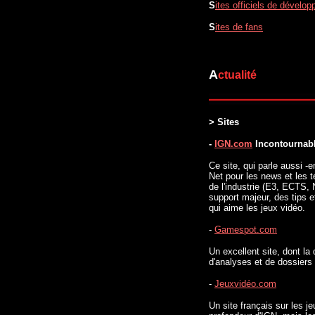
S
ites officiels de dévelop
S
ites de fans
A
ctualité
> Sites
-
IGN.com
Incontournabl
Ce site, qui parle aussi -e
Net pour les news et les t
de l'industrie (E3, ECTS,
support majeur, des tips e
qui aime les jeux vidéo.
-
Gamespot.com
Un excellent site, dont la
d'analyses et de dossiers
-
Jeuxvidéo.com
Un site français sur les j