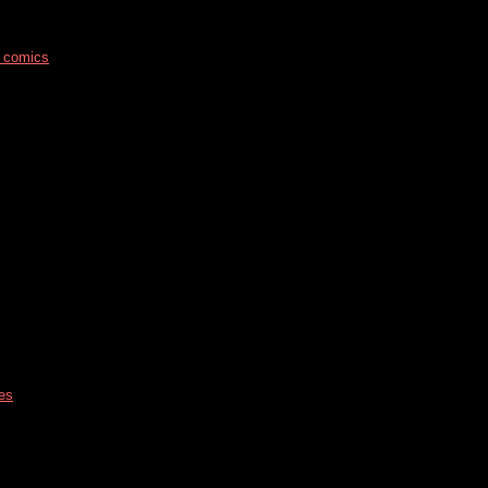
t comics
res