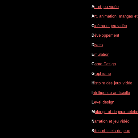
A
rt et jeu vidéo
A
rt, animation, mangas e
C
inéma et jeu vidéo
D
éveloppement
D
ivers
E
mulation
G
ame Design
G
raphisme
H
istoire des jeux vidéo
I
ntelligence artificielle
L
evel design
M
akings-of de jeux célèb
N
arration et jeu vidéo
S
ites officiels de jeux