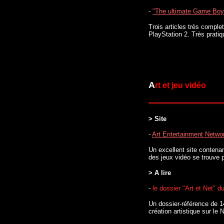
-
"The ultimate Game Bo
Trois articles très compl
PlayStation 2. Très pratiq
A
rt et jeu vidéo
> Site
-
Art Entertainment Netwo
Un excellent site contenan
des jeux vidéo se trouve p
> A lire
-
le dossier "Art et
Net" du
Un dossier-référence de 1
création artistique sur le N