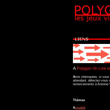
A
Polygon On Line on 
A
mis internautes, si vous
attendant, délectez-vous 
remerciements à Antoine 
Thèmes
A
ctualité