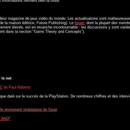
 informations tiennent bien la route.
illeur magazine de jeux vidéo du monde. Les actualisations sont malheureusem
de la maison éditrice, Future Publishing). Le
forum
, dont la plupart des membr
lement élevée, est en revanche incontournable : les discussions y sont variée
ment dans la section "Game Theory and Concepts").
 le net
e"
de Paul Roberts
oique daté sur le succès de la PlayStation. De nombreux chiffres et des inter
 le revirement stratégique de Sega
e FAQ"