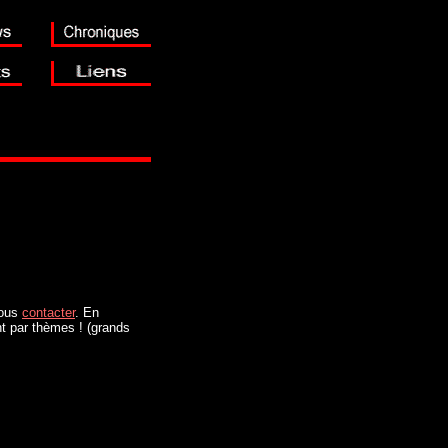
nous
contacter
. En
nt par thèmes ! (grands