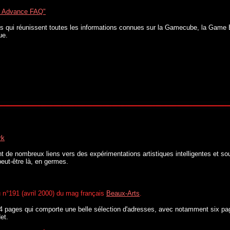
y Advance FAQ"
ets qui réunissent toutes les informations connues sur la Gamecube, la Game
ue.
rk
t de nombreux liens vers des expérimentations artistiques intelligentes et sou
eut-être là, en germes.
 n°191 (avril 2000) du
mag français
Beaux-Arts
.
4 pages qui comporte une belle sélection d'adresses, avec notamment six pag
et.