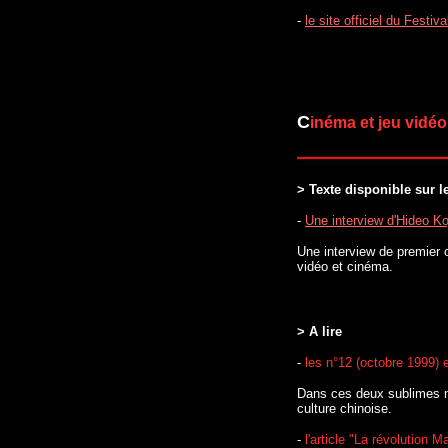
-
le site officiel du Festi
C
inéma et jeu vidéo
> Texte disponible sur l
-
Une interview d'Hideo K
Une interview de premier o
vidéo et cinéma.
> A lire
-
les n°12 (octobre 1999) 
Dans ces deux sublimes nu
culture chinoise.
-
l'article "La révolution 