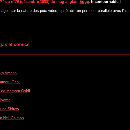
rt ?" du n°79 (décembre 1999) du mag anglais
Edge
.
Incontournable !
ges sur la nature des jeux vidéo, qui établit un pertinent parallèle avec l'hist
ngas et comics
taka Amano
amoru Oshii
ilm de Mamoru Oshii
oriyama
mune Shirow
sur Neil Gaiman