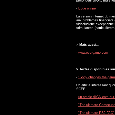
profondeur d'IGN, mais les
-
Edge online
La version internet du me
aux problèmes financiers 
vidéoludique exceptionnel
stimulantes (particulière
> Mais aussi...
-
www.overgame.com
> Textes disponibles sur
-
"Sony changes the gam
Un article intéressant qu
SCEE.
-
un article d'IGN.com sur
-
"The ultimate Gamecub
-
"The ultimate PS2 FAQ"